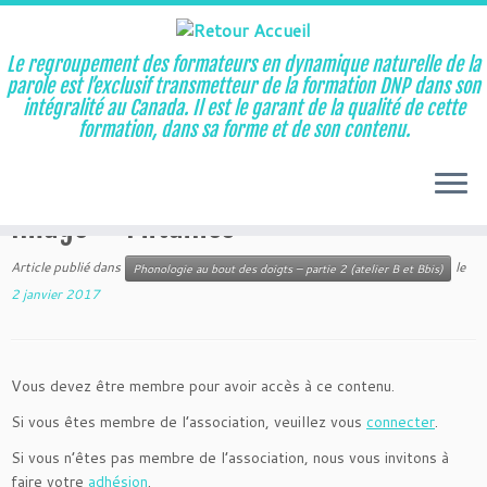
Le regroupement des formateurs en dynamique naturelle de la
parole est l’exclusif transmetteur de la formation DNP dans son
intégralité au Canada. Il est le garant de la qualité de cette
Aller
formation, dans sa forme et de son contenu.
au
Accueil
»
Phonologie au bout des doigts – partie 2 (atelier B et
contenu
Bbis)
»
Image – Mitaines
Image – Mitaines
Article publié dans
le
Phonologie au bout des doigts – partie 2 (atelier B et Bbis)
2 janvier 2017
Vous devez être membre pour avoir accès à ce contenu.
Si vous êtes membre de l’association, veuillez vous
connecter
.
Si vous n’êtes pas membre de l’association, nous vous invitons à
faire votre
adhésion
.