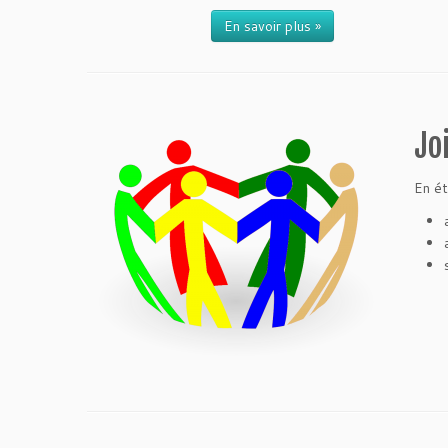
En savoir plus »
Jo
En ét