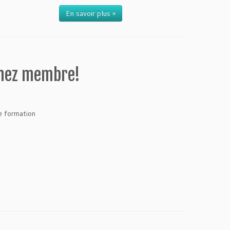
En savoir plus »
enez membre!
e formation