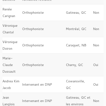
Renée
Orthophoniste
Gatineau, QC
Non
Carignan
Véronique
Orthophoniste
Montréal, QC
Non
Chantal
Véronique
Orthophoniste
Caraquet, NB
Non
Doiron
Marie-
Claude
Orthophoniste
Charny, QC
Oui
Dussault
Andrea Kim
Cowansville,
Intervenant en DNP
Oui
Jacob
QC
Jean
Gatineau, QC et
Intervenant en DNP
Non
Langlois
les environs