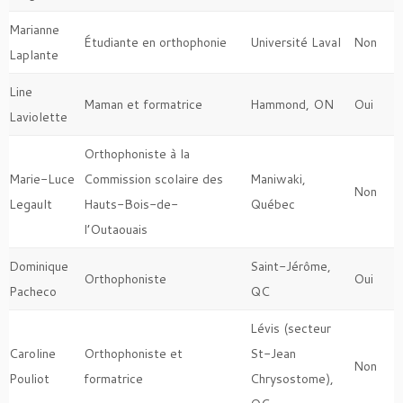
Marianne
Étudiante en orthophonie
Université Laval
Non
Laplante
Line
Maman et formatrice
Hammond, ON
Oui
Laviolette
Orthophoniste à la
Marie-Luce
Commission scolaire des
Maniwaki,
Non
Legault
Hauts-Bois-de-
Québec
l’Outaouais
Dominique
Saint-Jérôme,
Orthophoniste
Oui
Pacheco
QC
Lévis (secteur
Caroline
Orthophoniste et
St-Jean
Non
Pouliot
formatrice
Chrysostome),