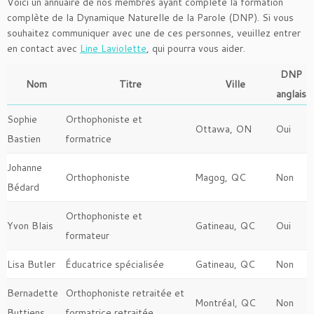
Voici un annuaire de nos membres ayant complété la formation
complète de la Dynamique Naturelle de la Parole (DNP). Si vous
souhaitez communiquer avec une de ces personnes, veuillez entrer
en contact avec
Line Laviolette
, qui pourra vous aider.
DNP
Nom
Titre
Ville
anglais
Sophie
Orthophoniste et
Ottawa, ON
Oui
Bastien
formatrice
Johanne
Orthophoniste
Magog, QC
Non
Bédard
Orthophoniste et
Yvon Blais
Gatineau, QC
Oui
formateur
Lisa Butler
Éducatrice spécialisée
Gatineau, QC
Non
Bernadette
Orthophoniste retraitée et
Montréal, QC
Non
Buttiens
formatrice retraitée