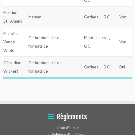
QC
Martine
Maman
Gatineau, QC
Non
St-Amand
Michèle
Orthophoniste et
Mont-Laurier,
Vande
Non
formatrice
QC
Wiele
Géraldine
Orthophoniste et
Gatineau, QC
Oui
Wickert
formatrice
Règlements
Droit d’auteur
Politique d’adhésion