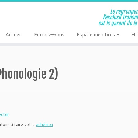
Le regroupem
l’exclusif trans
est le garant de l
Accueil
Formez-vous
Espace membres
Hi
Phonologie 2)
ecter
.
itons à faire votre
adhésion
.