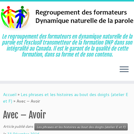
Le regroupement des formateurs en dynamique naturelle de la
parole est l’exclusif transmetteur de la formation DNP dans son
intégralité au Canada. Il est le garant de la qualité de cette
formation, dans sa forme et de son contenu.
Aller
au
Accueil
»
Les phrases et les histoires au bout des doigts (atelier E
contenu
et F)
»
Avec – Avoir
Avec – Avoir
Article publié dans
Les phrases et les histoires au bout des doigts (atelier E et F)
le
23 Décembre 2016