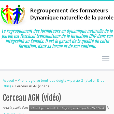
Le regroupement des formateurs en dynamique naturelle de la
parole est l’exclusif transmetteur de la formation DNP dans son
intégralité au Canada. Il est le garant de la qualité de cette
formation, dans sa forme et de son contenu.
Aller
au
Accueil
»
Phonologie au bout des doigts – partie 2 (atelier B et
contenu
Bbis)
»
Cerceau AGN (vidéo)
Cerceau AGN (vidéo)
Article publié dans
le
Phonologie au bout des doigts – partie 2 (atelier B et Bbis)
2 janvier 2017