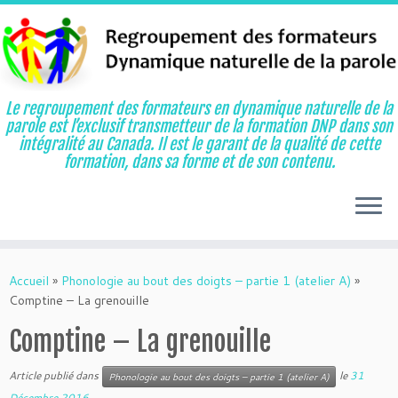
Le regroupement des formateurs en dynamique naturelle de la
parole est l’exclusif transmetteur de la formation DNP dans son
intégralité au Canada. Il est le garant de la qualité de cette
formation, dans sa forme et de son contenu.
Aller
au
Accueil
»
Phonologie au bout des doigts – partie 1 (atelier A)
»
contenu
Comptine – La grenouille
Comptine – La grenouille
Article publié dans
le
31
Phonologie au bout des doigts – partie 1 (atelier A)
Décembre 2016