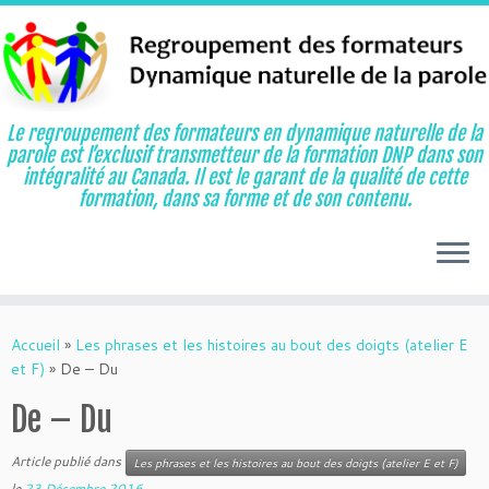
Le regroupement des formateurs en dynamique naturelle de la
parole est l’exclusif transmetteur de la formation DNP dans son
intégralité au Canada. Il est le garant de la qualité de cette
formation, dans sa forme et de son contenu.
Aller
au
Accueil
»
Les phrases et les histoires au bout des doigts (atelier E
contenu
et F)
»
De – Du
De – Du
Article publié dans
Les phrases et les histoires au bout des doigts (atelier E et F)
le
23 Décembre 2016