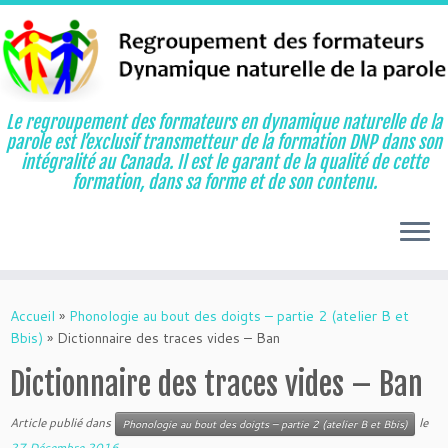
Le regroupement des formateurs en dynamique naturelle de la
parole est l’exclusif transmetteur de la formation DNP dans son
intégralité au Canada. Il est le garant de la qualité de cette
formation, dans sa forme et de son contenu.
Aller
au
Accueil
»
Phonologie au bout des doigts – partie 2 (atelier B et
contenu
Bbis)
»
Dictionnaire des traces vides – Ban
Dictionnaire des traces vides – Ban
Article publié dans
le
Phonologie au bout des doigts – partie 2 (atelier B et Bbis)
27 Décembre 2016