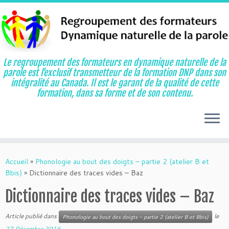
Le regroupement des formateurs en dynamique naturelle de la
parole est l’exclusif transmetteur de la formation DNP dans son
intégralité au Canada. Il est le garant de la qualité de cette
formation, dans sa forme et de son contenu.
Aller
au
Accueil
»
Phonologie au bout des doigts – partie 2 (atelier B et
contenu
Bbis)
»
Dictionnaire des traces vides – Baz
Dictionnaire des traces vides – Baz
Article publié dans
le
Phonologie au bout des doigts – partie 2 (atelier B et Bbis)
27 Décembre 2016