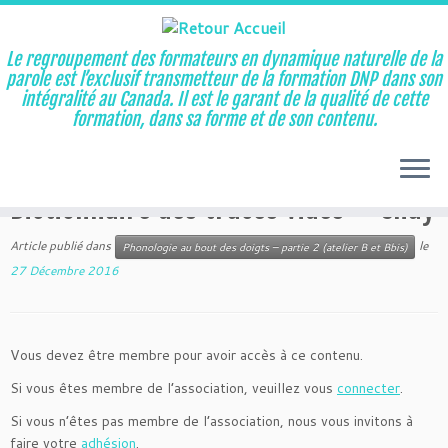
Le regroupement des formateurs en dynamique naturelle de la
parole est l’exclusif transmetteur de la formation DNP dans son
intégralité au Canada. Il est le garant de la qualité de cette
Aller
formation, dans sa forme et de son contenu.
au
Accueil
»
Phonologie au bout des doigts – partie 2 (atelier B et
contenu
Bbis)
»
Dictionnaire des traces vides – Chay
Dictionnaire des traces vides – Chay
Article publié dans
le
Phonologie au bout des doigts – partie 2 (atelier B et Bbis)
27 Décembre 2016
Vous devez être membre pour avoir accès à ce contenu.
Si vous êtes membre de l’association, veuillez vous
connecter
.
Si vous n’êtes pas membre de l’association, nous vous invitons à
faire votre
adhésion
.