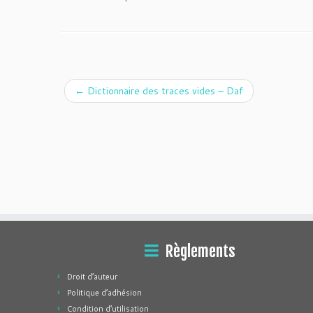
←
Dictionnaire des traces vides – Daf
Règlements
Droit d’auteur
Politique d’adhésion
Condition d’utilisation