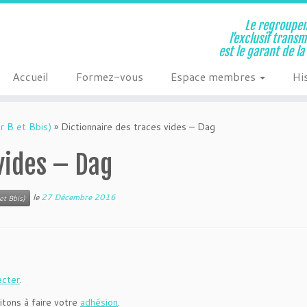
Le regroupem
l’exclusif trans
est le garant de l
Accueil
Formez-vous
Espace membres
Hi
r B et Bbis)
»
Dictionnaire des traces vides – Dag
vides – Dag
le
27 Décembre 2016
et Bbis)
ecter
.
itons à faire votre
adhésion
.