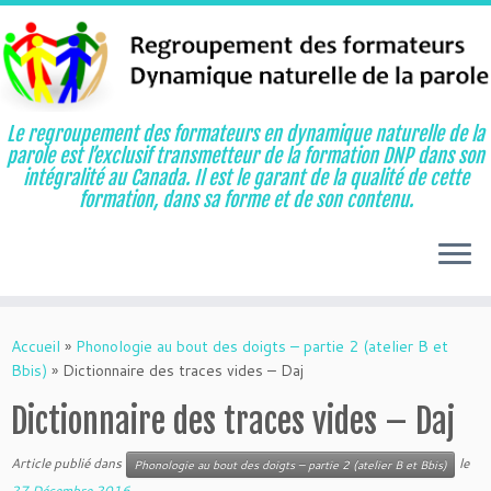
Le regroupement des formateurs en dynamique naturelle de la
parole est l’exclusif transmetteur de la formation DNP dans son
intégralité au Canada. Il est le garant de la qualité de cette
formation, dans sa forme et de son contenu.
Aller
au
Accueil
»
Phonologie au bout des doigts – partie 2 (atelier B et
contenu
Bbis)
»
Dictionnaire des traces vides – Daj
Dictionnaire des traces vides – Daj
Article publié dans
le
Phonologie au bout des doigts – partie 2 (atelier B et Bbis)
27 Décembre 2016