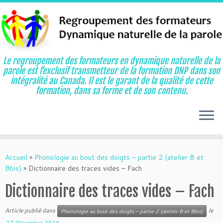
Le regroupement des formateurs en dynamique naturelle de la
parole est l’exclusif transmetteur de la formation DNP dans son
intégralité au Canada. Il est le garant de la qualité de cette
formation, dans sa forme et de son contenu.
Aller
au
Accueil
»
Phonologie au bout des doigts – partie 2 (atelier B et
contenu
Bbis)
»
Dictionnaire des traces vides – Fach
Dictionnaire des traces vides – Fach
Article publié dans
le
Phonologie au bout des doigts – partie 2 (atelier B et Bbis)
27 Décembre 2016