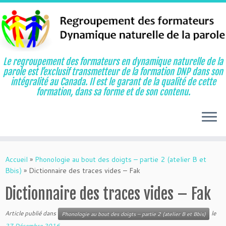
Le regroupement des formateurs en dynamique naturelle de la
parole est l’exclusif transmetteur de la formation DNP dans son
intégralité au Canada. Il est le garant de la qualité de cette
formation, dans sa forme et de son contenu.
Aller
au
Accueil
»
Phonologie au bout des doigts – partie 2 (atelier B et
contenu
Bbis)
»
Dictionnaire des traces vides – Fak
Dictionnaire des traces vides – Fak
Article publié dans
le
Phonologie au bout des doigts – partie 2 (atelier B et Bbis)
27 Décembre 2016