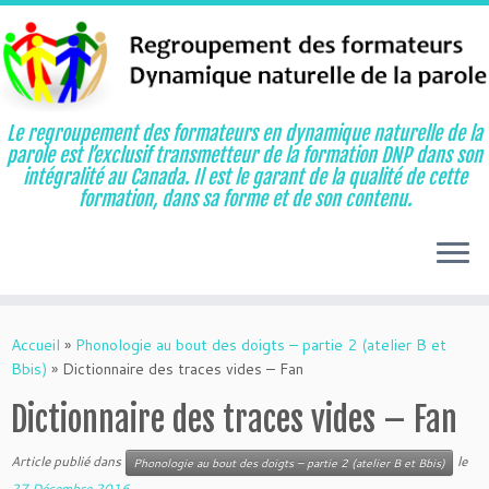
Le regroupement des formateurs en dynamique naturelle de la
parole est l’exclusif transmetteur de la formation DNP dans son
intégralité au Canada. Il est le garant de la qualité de cette
formation, dans sa forme et de son contenu.
Aller
au
Accueil
»
Phonologie au bout des doigts – partie 2 (atelier B et
contenu
Bbis)
»
Dictionnaire des traces vides – Fan
Dictionnaire des traces vides – Fan
Article publié dans
le
Phonologie au bout des doigts – partie 2 (atelier B et Bbis)
27 Décembre 2016