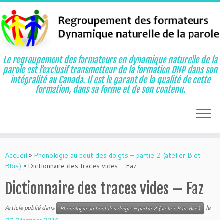
Le regroupement des formateurs en dynamique naturelle de la
parole est l’exclusif transmetteur de la formation DNP dans son
intégralité au Canada. Il est le garant de la qualité de cette
formation, dans sa forme et de son contenu.
Aller
au
Accueil
»
Phonologie au bout des doigts – partie 2 (atelier B et
contenu
Bbis)
»
Dictionnaire des traces vides – Faz
Dictionnaire des traces vides – Faz
Article publié dans
le
Phonologie au bout des doigts – partie 2 (atelier B et Bbis)
27 Décembre 2016