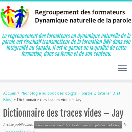
Le regroupement des formateurs en dynamique naturelle de la
parole est l’exclusif transmetteur de la formation DNP dans son
intégralité au Canada. Il est le garant de la qualité de cette
formation, dans sa forme et de son contenu.
Aller
au
Accueil
»
Phonologie au bout des doigts – partie 2 (atelier B et
contenu
Bbis)
»
Dictionnaire des traces vides – Jay
Dictionnaire des traces vides – Jay
Article publié dans
le
Phonologie au bout des doigts – partie 2 (atelier B et Bbis)
28 Décembre 2016