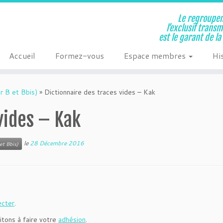
Le regroupem
l’exclusif trans
est le garant de l
Accueil
Formez-vous
Espace membres
Hi
r B et Bbis)
»
Dictionnaire des traces vides – Kak
vides – Kak
le
28 Décembre 2016
et Bbis)
ecter
.
itons à faire votre
adhésion
.