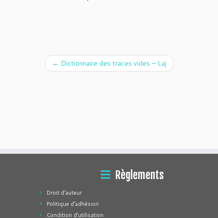
←
Dictionnaire des traces vides – Laj
Règlements
Droit d’auteur
Politique d’adhésion
Condition d’utilisation