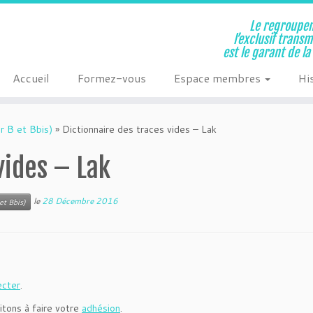
Le regroupem
l’exclusif trans
est le garant de l
Accueil
Formez-vous
Espace membres
Hi
r B et Bbis)
»
Dictionnaire des traces vides – Lak
vides – Lak
le
28 Décembre 2016
et Bbis)
ecter
.
itons à faire votre
adhésion
.