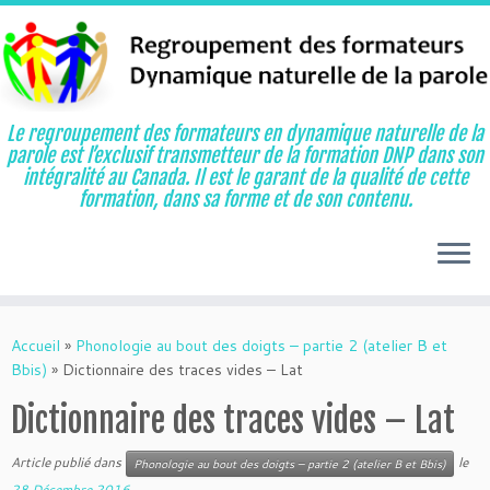
Le regroupement des formateurs en dynamique naturelle de la
parole est l’exclusif transmetteur de la formation DNP dans son
intégralité au Canada. Il est le garant de la qualité de cette
formation, dans sa forme et de son contenu.
Aller
au
Accueil
»
Phonologie au bout des doigts – partie 2 (atelier B et
contenu
Bbis)
»
Dictionnaire des traces vides – Lat
Dictionnaire des traces vides – Lat
Article publié dans
le
Phonologie au bout des doigts – partie 2 (atelier B et Bbis)
28 Décembre 2016