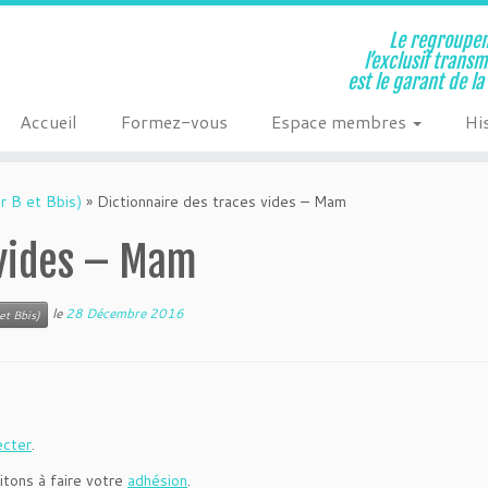
Le regroupem
l’exclusif trans
est le garant de l
Accueil
Formez-vous
Espace membres
Hi
r B et Bbis)
»
Dictionnaire des traces vides – Mam
 vides – Mam
le
28 Décembre 2016
et Bbis)
ecter
.
itons à faire votre
adhésion
.