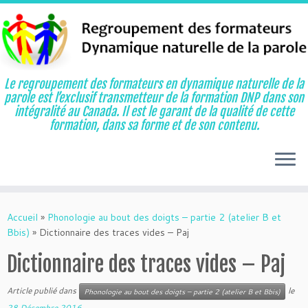
Le regroupement des formateurs en dynamique naturelle de la
parole est l’exclusif transmetteur de la formation DNP dans son
intégralité au Canada. Il est le garant de la qualité de cette
formation, dans sa forme et de son contenu.
Aller
au
Accueil
»
Phonologie au bout des doigts – partie 2 (atelier B et
contenu
Bbis)
»
Dictionnaire des traces vides – Paj
Dictionnaire des traces vides – Paj
Article publié dans
le
Phonologie au bout des doigts – partie 2 (atelier B et Bbis)
28 Décembre 2016