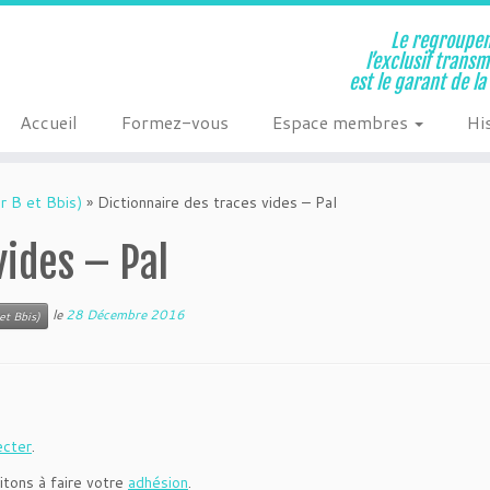
Le regroupem
l’exclusif trans
est le garant de l
Accueil
Formez-vous
Espace membres
Hi
r B et Bbis)
»
Dictionnaire des traces vides – Pal
vides – Pal
le
28 Décembre 2016
et Bbis)
ecter
.
itons à faire votre
adhésion
.