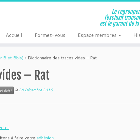
Le regroupem
l’exclusif trans
est le garant de l
Accueil
Formez-vous
Espace membres
Hi
r B et Bbis)
»
Dictionnaire des traces vides – Rat
vides – Rat
le
28 Décembre 2016
et Bbis)
ecter
.
itons à faire votre
adhésion
.