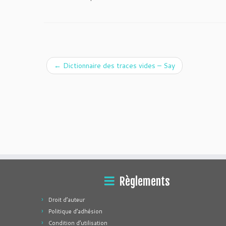
←
Dictionnaire des traces vides – Say
Règlements
Droit d’auteur
Politique d’adhésion
Condition d’utilisation