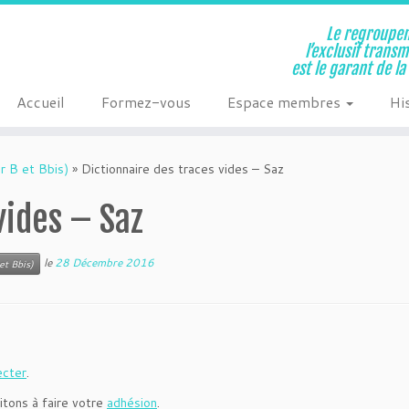
Le regroupem
l’exclusif trans
est le garant de l
Accueil
Formez-vous
Espace membres
Hi
r B et Bbis)
»
Dictionnaire des traces vides – Saz
vides – Saz
le
28 Décembre 2016
et Bbis)
ecter
.
itons à faire votre
adhésion
.