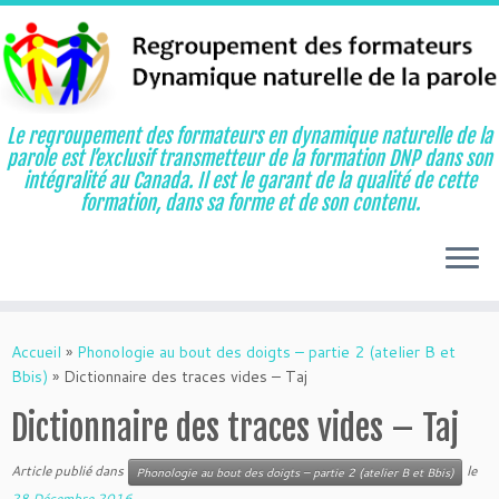
Le regroupement des formateurs en dynamique naturelle de la
parole est l’exclusif transmetteur de la formation DNP dans son
intégralité au Canada. Il est le garant de la qualité de cette
formation, dans sa forme et de son contenu.
Aller
au
Accueil
»
Phonologie au bout des doigts – partie 2 (atelier B et
contenu
Bbis)
»
Dictionnaire des traces vides – Taj
Dictionnaire des traces vides – Taj
Article publié dans
le
Phonologie au bout des doigts – partie 2 (atelier B et Bbis)
28 Décembre 2016