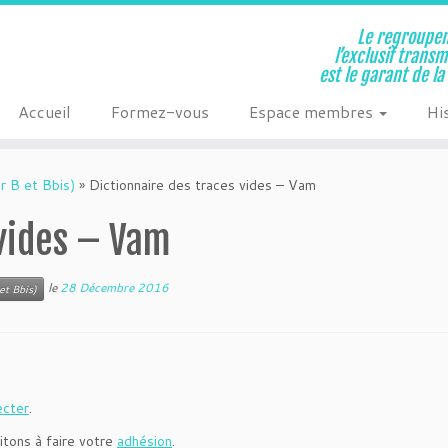
Le regroupem
l’exclusif trans
est le garant de l
Accueil
Formez-vous
Espace membres
Hi
r B et Bbis)
»
Dictionnaire des traces vides – Vam
 vides – Vam
le
28 Décembre 2016
et Bbis)
ecter
.
itons à faire votre
adhésion
.