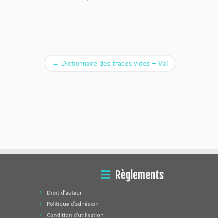
←
Dictionnaire des traces vides – Val
Règlements
Droit d’auteur
Politique d’adhésion
Condition d’utilisation