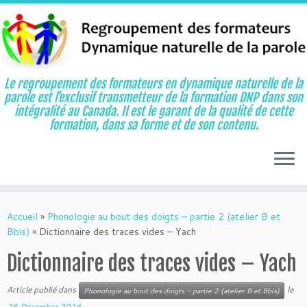
Le regroupement des formateurs en dynamique naturelle de la
parole est l’exclusif transmetteur de la formation DNP dans son
intégralité au Canada. Il est le garant de la qualité de cette
formation, dans sa forme et de son contenu.
Aller
au
Accueil
»
Phonologie au bout des doigts – partie 2 (atelier B et
contenu
Bbis)
»
Dictionnaire des traces vides – Yach
Dictionnaire des traces vides – Yach
Article publié dans
le
Phonologie au bout des doigts – partie 2 (atelier B et Bbis)
28 Décembre 2016