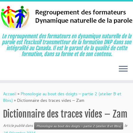
Le regroupement des formateurs en dynamique naturelle de la
parole est l’exclusif transmetteur de la formation DNP dans son
intégralité au Canada. Il est le garant de la qualité de cette
formation, dans sa forme et de son contenu.
Aller
au
Accueil
»
Phonologie au bout des doigts – partie 2 (atelier B et
contenu
Bbis)
»
Dictionnaire des traces vides – Zam
Dictionnaire des traces vides – Zam
Article publié dans
le
Phonologie au bout des doigts – partie 2 (atelier B et Bbis)
28 Décembre 2016