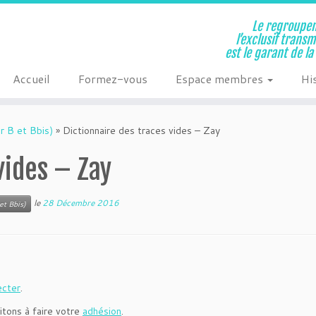
Le regroupem
l’exclusif trans
est le garant de l
Accueil
Formez-vous
Espace membres
Hi
r B et Bbis)
»
Dictionnaire des traces vides – Zay
vides – Zay
le
28 Décembre 2016
et Bbis)
ecter
.
itons à faire votre
adhésion
.