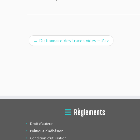
←
Dictionnaire des traces vides – Zav
Règlements
Droit d’auteur
Politique d’adhésion
Condition d’utilisation