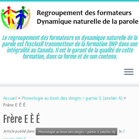
Le regroupement des formateurs en dynamique naturelle de la
parole est l’exclusif transmetteur de la formation DNP dans son
intégralité au Canada. Il est le garant de la qualité de cette
formation, dans sa forme et de son contenu.
Aller
au
Accueil
»
Phonologie au bout des doigts – partie 1 (atelier A)
»
contenu
Frère E È É
Frère E È É
Article publié dans
le
2
Phonologie au bout des doigts – partie 1 (atelier A)
janvier 2017