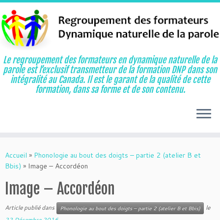
Le regroupement des formateurs en dynamique naturelle de la
parole est l’exclusif transmetteur de la formation DNP dans son
intégralité au Canada. Il est le garant de la qualité de cette
formation, dans sa forme et de son contenu.
Aller
au
Accueil
»
Phonologie au bout des doigts – partie 2 (atelier B et
contenu
Bbis)
»
Image – Accordéon
Image – Accordéon
Article publié dans
le
Phonologie au bout des doigts – partie 2 (atelier B et Bbis)
22 Décembre 2016