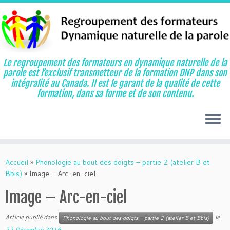
Le regroupement des formateurs en dynamique naturelle de la
parole est l’exclusif transmetteur de la formation DNP dans son
intégralité au Canada. Il est le garant de la qualité de cette
formation, dans sa forme et de son contenu.
Aller
au
Accueil
»
Phonologie au bout des doigts – partie 2 (atelier B et
contenu
Bbis)
»
Image – Arc-en-ciel
Image – Arc-en-ciel
Article publié dans
le
Phonologie au bout des doigts – partie 2 (atelier B et Bbis)
22 Décembre 2016