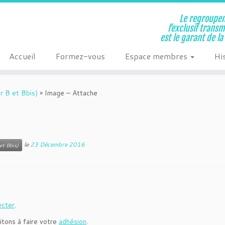
Le regroupem
l’exclusif trans
est le garant de l
Accueil
Formez-vous
Espace membres
Hi
r B et Bbis)
»
Image – Attache
le
23 Décembre 2016
et Bbis)
ecter
.
itons à faire votre
adhésion
.