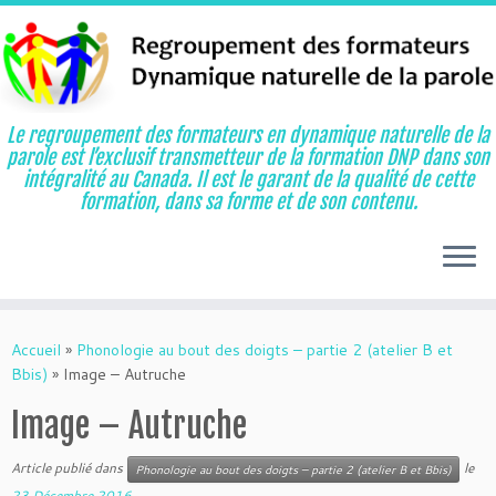
Le regroupement des formateurs en dynamique naturelle de la
parole est l’exclusif transmetteur de la formation DNP dans son
intégralité au Canada. Il est le garant de la qualité de cette
formation, dans sa forme et de son contenu.
Aller
au
Accueil
»
Phonologie au bout des doigts – partie 2 (atelier B et
contenu
Bbis)
»
Image – Autruche
Image – Autruche
Article publié dans
le
Phonologie au bout des doigts – partie 2 (atelier B et Bbis)
23 Décembre 2016