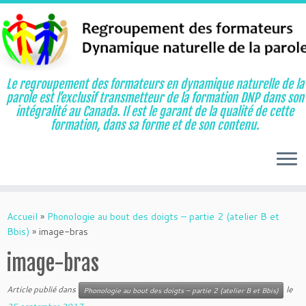
Le regroupement des formateurs en dynamique naturelle de la
parole est l’exclusif transmetteur de la formation DNP dans son
intégralité au Canada. Il est le garant de la qualité de cette
formation, dans sa forme et de son contenu.
Aller
au
Accueil
»
Phonologie au bout des doigts – partie 2 (atelier B et
contenu
Bbis)
»
image-bras
image-bras
Article publié dans
le
Phonologie au bout des doigts – partie 2 (atelier B et Bbis)