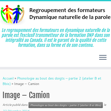
Le regroupement des formateurs en dynamique naturelle de la
parole est l’exclusif transmetteur de la formation DNP dans son
intégralité au Canada. Il est le garant de la qualité de cette
formation, dans sa forme et de son contenu.
Aller
au
Accueil
»
Phonologie au bout des doigts – partie 2 (atelier B et
contenu
Bbis)
»
Image – Camion
Image – Camion
Article publié dans
le
Phonologie au bout des doigts – partie 2 (atelier B et Bbis)
22 Décembre 2016