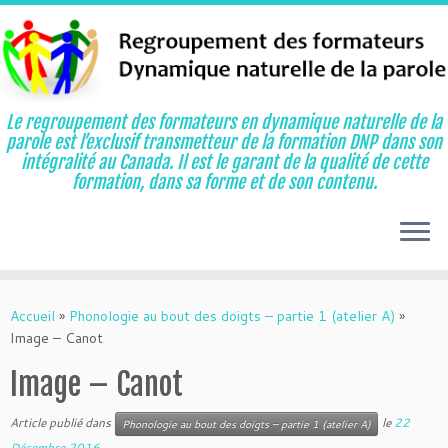
Le regroupement des formateurs en dynamique naturelle de la
parole est l’exclusif transmetteur de la formation DNP dans son
intégralité au Canada. Il est le garant de la qualité de cette
formation, dans sa forme et de son contenu.
Aller
au
Accueil
»
Phonologie au bout des doigts – partie 1 (atelier A)
»
contenu
Image – Canot
Image – Canot
Article publié dans
le
22
Phonologie au bout des doigts – partie 1 (atelier A)
Décembre 2016