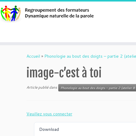
Aller
au
Accueil
»
Phonologie au bout des doigts – partie 2 (atelie
contenu
image-c’est à toi
Article publié dans
Phonologie au bout des doigts – partie 2 (atelier B 
Veuillez vous connecter
Download