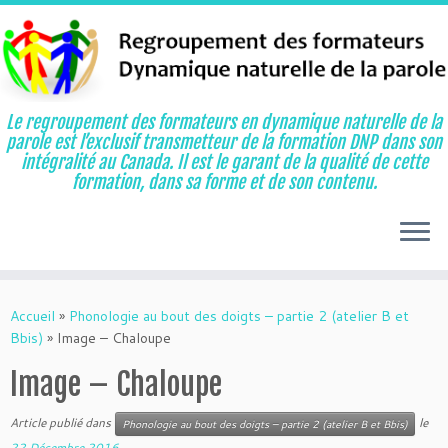
Le regroupement des formateurs en dynamique naturelle de la
parole est l’exclusif transmetteur de la formation DNP dans son
intégralité au Canada. Il est le garant de la qualité de cette
formation, dans sa forme et de son contenu.
Aller
au
Accueil
»
Phonologie au bout des doigts – partie 2 (atelier B et
contenu
Bbis)
»
Image – Chaloupe
Image – Chaloupe
Article publié dans
le
Phonologie au bout des doigts – partie 2 (atelier B et Bbis)
22 Décembre 2016