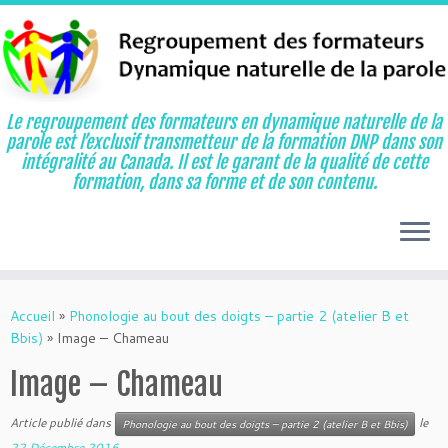
Le regroupement des formateurs en dynamique naturelle de la
parole est l’exclusif transmetteur de la formation DNP dans son
intégralité au Canada. Il est le garant de la qualité de cette
formation, dans sa forme et de son contenu.
Aller
au
Accueil
»
Phonologie au bout des doigts – partie 2 (atelier B et
contenu
Bbis)
»
Image – Chameau
Image – Chameau
Article publié dans
le
Phonologie au bout des doigts – partie 2 (atelier B et Bbis)
22 Décembre 2016