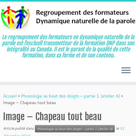
Le regroupement des formateurs en dynamique naturelle de la
parole est l’exclusif transmetteur de la formation DNP dans son
intégralité au Canada. Il est le garant de la qualité de cette
formation, dans sa forme et de son contenu.
Aller
au
Accueil
»
Phonologie au bout des doigts – partie 1 (atelier A)
»
contenu
Image – Chapeau tout beau
Image – Chapeau tout beau
Article publié dans
le
31
Phonologie au bout des doigts – partie 1 (atelier A)
Décembre 2016