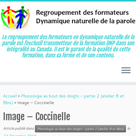
Le regroupement des formateurs en dynamique naturelle de la
parole est l’exclusif transmetteur de la formation DNP dans son
intégralité au Canada. Il est le garant de la qualité de cette
formation, dans sa forme et de son contenu.
Aller
au
Accueil
»
Phonologie au bout des doigts – partie 2 (atelier B et
contenu
Bbis)
»
Image – Coccinelle
Image – Coccinelle
Article publié dans
le
Phonologie au bout des doigts – partie 2 (atelier B et Bbis)
22 Décembre 2016