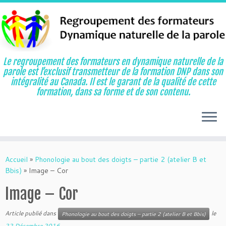
Le regroupement des formateurs en dynamique naturelle de la
parole est l’exclusif transmetteur de la formation DNP dans son
intégralité au Canada. Il est le garant de la qualité de cette
formation, dans sa forme et de son contenu.
Aller
au
Accueil
»
Phonologie au bout des doigts – partie 2 (atelier B et
contenu
Bbis)
»
Image – Cor
Image – Cor
Article publié dans
le
Phonologie au bout des doigts – partie 2 (atelier B et Bbis)
22 Décembre 2016