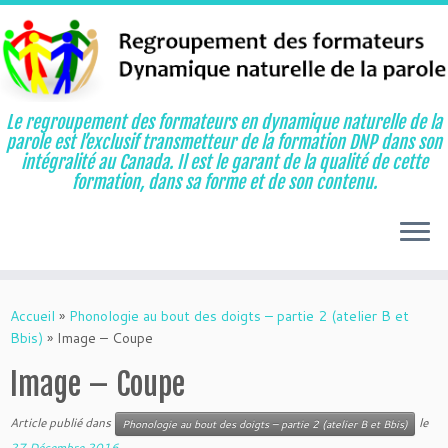
Le regroupement des formateurs en dynamique naturelle de la
parole est l’exclusif transmetteur de la formation DNP dans son
intégralité au Canada. Il est le garant de la qualité de cette
formation, dans sa forme et de son contenu.
Aller
au
Accueil
»
Phonologie au bout des doigts – partie 2 (atelier B et
contenu
Bbis)
»
Image – Coupe
Image – Coupe
Article publié dans
le
Phonologie au bout des doigts – partie 2 (atelier B et Bbis)
27 Décembre 2016