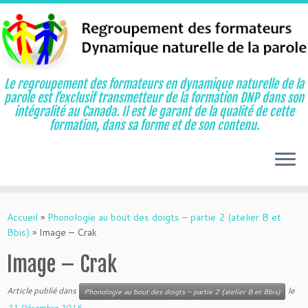
Le regroupement des formateurs en dynamique naturelle de la
parole est l’exclusif transmetteur de la formation DNP dans son
intégralité au Canada. Il est le garant de la qualité de cette
formation, dans sa forme et de son contenu.
Aller
au
Accueil
»
Phonologie au bout des doigts – partie 2 (atelier B et
contenu
Bbis)
»
Image – Crak
Image – Crak
Article publié dans
le
Phonologie au bout des doigts – partie 2 (atelier B et Bbis)
21 Décembre 2016