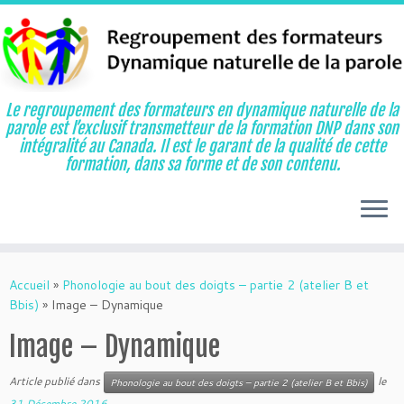
Le regroupement des formateurs en dynamique naturelle de la
parole est l’exclusif transmetteur de la formation DNP dans son
intégralité au Canada. Il est le garant de la qualité de cette
formation, dans sa forme et de son contenu.
Aller
au
Accueil
»
Phonologie au bout des doigts – partie 2 (atelier B et
contenu
Bbis)
»
Image – Dynamique
Image – Dynamique
Article publié dans
le
Phonologie au bout des doigts – partie 2 (atelier B et Bbis)
31 Décembre 2016