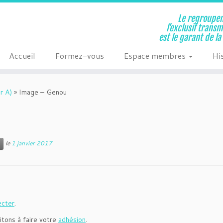
Le regroupem
l’exclusif trans
est le garant de l
Accueil
Formez-vous
Espace membres
Hi
r A)
»
Image – Genou
le
1 janvier 2017
ecter
.
itons à faire votre
adhésion
.