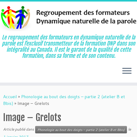
Le regroupement des formateurs en dynamique naturelle de la
parole est l’exclusif transmetteur de la formation DNP dans son
intégralité au Canada. Il est le garant de la qualité de cette
formation, dans sa forme et de son contenu.
Aller
au
Accueil
»
Phonologie au bout des doigts – partie 2 (atelier B et
contenu
Bbis)
»
Image – Grelots
Image – Grelots
Article publié dans
le
Phonologie au bout des doigts – partie 2 (atelier B et Bbis)
1 janvier 2017